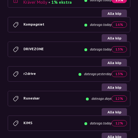
Kräver Molly
•
1% ekstra
Alla köp
Kompagniet
dateago.today
16%
Alla köp
DRIVEZONE
dateago.today
13%
Alla köp
r2drive
dateago.yesterday
13%
Alla köp
Runeskør
dateago.days
12%
Alla köp
KIMS
dateago.today
12%
Alla köp