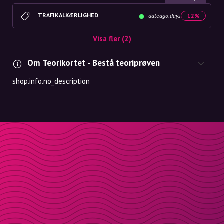
TRAFIKALKÆRLIGHED
dateago.days
12%
Visa fler (2)
Om Teorikortet - Bestå teoriprøven
shop.info.no_description