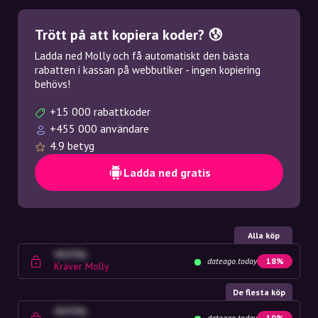
Trött på att kopiera koder? 😰
Ladda ned Molly och få automatiskt den bästa
rabatten i kassan på webbutiker - ingen kopiering
behövs!
+15 000 rabattkoder
+455 000 användare
4.9 betyg
Ladda ned gratis
Alla köp
4G23SQ
dateago.today
18%
Kräver Molly
De flesta köp
4G23SQ
dateago.today
19%