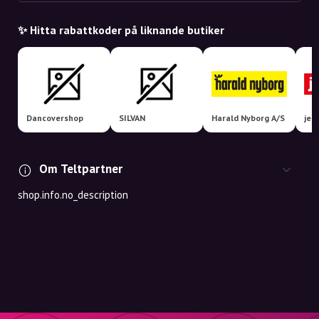
✨ Hitta rabattkoder på liknande butiker
Dancovershop
SILVAN
Harald Nyborg A/S
jem
Om Teltpartner
shop.info.no_description