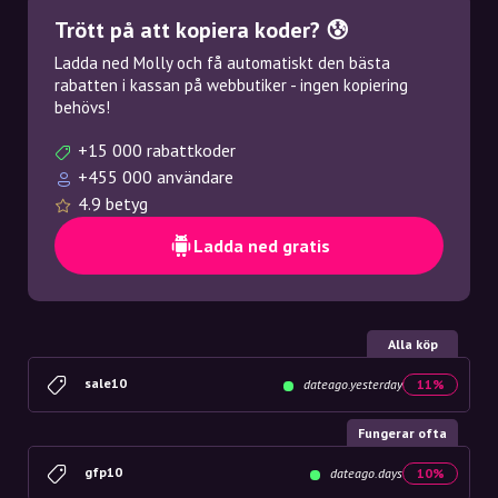
Trött på att kopiera koder? 😰
Ladda ned Molly och få automatiskt den bästa
rabatten i kassan på webbutiker - ingen kopiering
behövs!
+15 000 rabattkoder
+455 000 användare
4.9 betyg
Ladda ned gratis
Alla köp
sale10
dateago.yesterday
11%
Fungerar ofta
gfp10
dateago.days
10%