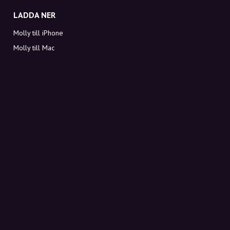
LADDA NER
Molly till iPhone
Molly till Mac
Molly till PC
OM MOLLY
Kontakt
Möt Molly och Co.
FAQ
Få rabattkoder direkt i inkorgen
Registrera