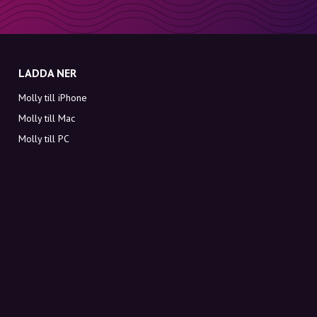
LADDA NER
Molly till iPhone
Molly till Mac
Molly till PC
OM MOLLY
Kontakt
Möt Molly och Co.
FAQ
Få rabattkoder direkt i inkorgen
Registrera