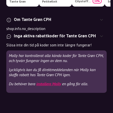
Citystoffer
10%
Tante Grøn
PetiteKnit
Som
Om Tante Grøn CPH
shop.info.no_description
Inga aktiva rabattkoder för Tante Grøn CPH
Slösa inte din tid på koder som inte längre fungerar!
Molly har kontrollerat alla kända koder för Tante Grøn CPH,
och tyvärr fungerar ingen av dem nu.
Lyckligtvis kan du få direktmeddelanden när Molly kan
skaffa rabatt hos Tante Grøn CPH igen.
Du behöver bara
installera Molly
en gång för alla.