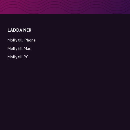
LADDA NER
Molly till iPhone
Molly till Mac
Molly till PC
OM MOLLY
Kontakt
Möt Molly och Co.
FAQ
Få rabattkoder direkt i inkorgen
Registrera