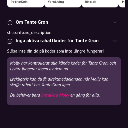
PetiteKnit
YarnLiving
Rito.dk
Hob
Om Tante Grøn
shop.info.no_description
Inga aktiva rabattkoder för Tante Grøn
Slösa inte din tid på koder som inte längre fungerar!
Molly har kontrollerat alla kända koder för Tante Grøn, och
tyvärr fungerar ingen av dem nu.
Lyckligtvis kan du få direktmeddelanden när Molly kan
skaffa rabatt hos Tante Grøn igen.
Du behöver bara
installera Molly
en gång för alla.