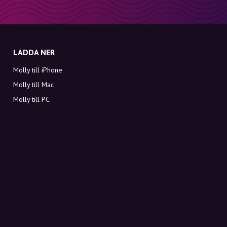
LADDA NER
Molly till iPhone
Molly till Mac
Molly till PC
OM MOLLY
Kontakt
Möt Molly och Co.
FAQ
Få rabattkoder direkt i inkorgen
Registrera