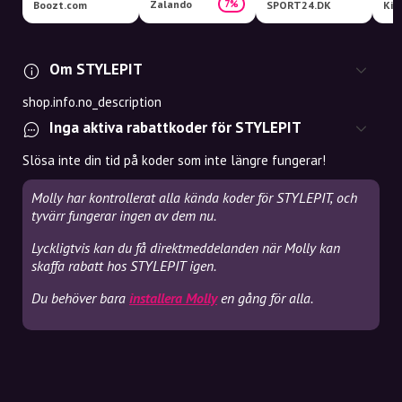
Zalando
7%
Boozt.com
SPORT24.DK
Kid
Om STYLEPIT
shop.info.no_description
Inga aktiva rabattkoder för STYLEPIT
Slösa inte din tid på koder som inte längre fungerar!
Molly har kontrollerat alla kända koder för STYLEPIT, och
tyvärr fungerar ingen av dem nu.
Lyckligtvis kan du få direktmeddelanden när Molly kan
skaffa rabatt hos STYLEPIT igen.
Du behöver bara
installera Molly
en gång för alla.