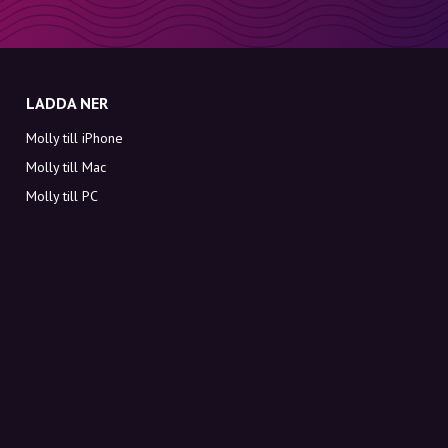
LADDA NER
Molly till iPhone
Molly till Mac
Molly till PC
OM MOLLY
Kontakt
Möt Molly och Co.
FAQ
Få rabattkoder direkt i inkorgen
Registrera