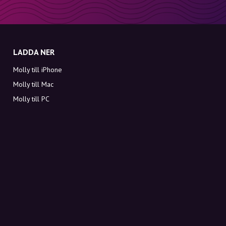
LADDA NER
Molly till iPhone
Molly till Mac
Molly till PC
OM MOLLY
Kontakt
Möt Molly och Co.
FAQ
Få rabattkoder direkt i inkorgen
Registrera