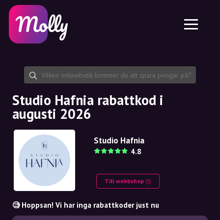
Plattform
Hudvård
Dela rabattkod
Funktioner
Hårvård
Jobb
Molly till iPhone och iPad
SE
Kontakt
Molly till Chrome
DK
Om oss
Molly till Android
EN
Samarbete
SE
Studio Hafnia rabattkod i
augusti 2026
NO
DE
Studio Hafnia
4.8
NL
Till webbshop
🧐 Hoppsan! Vi har inga rabattkoder just nu