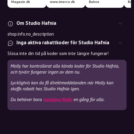
Magasin.dk
www.imerco.dk
Bahne
Boo
Om Studio Hafnia
shop.info.no_description
Inga aktiva rabattkoder för Studio Hafnia
Slösa inte din tid på koder som inte längre fungerar!
Molly har kontrollerat alla kända koder för Studio Hafnia,
och tyvärr fungerar ingen av dem nu.
Lyckligtvis kan du få direktmeddelanden när Molly kan
skaffa rabatt hos Studio Hafnia igen.
Du behöver bara
installera Molly
en gång för alla.