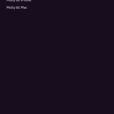
Molly till Mac
Molly till PC
OM MOLLY
Kontakt
Möt Molly och Co.
FAQ
Få rabattkoder direkt i inkorgen
Registrera