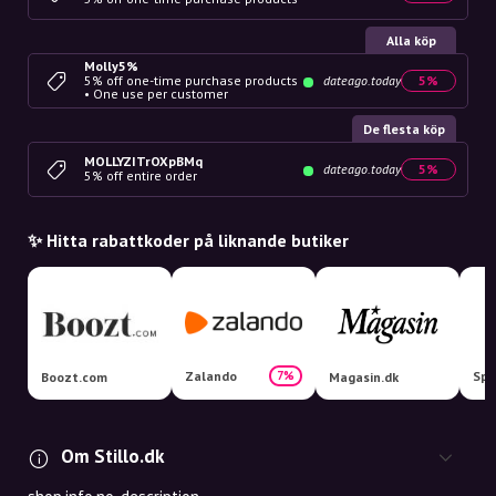
Alla köp
Molly5%
5% off one-time purchase products
dateago.today
5%
• One use per customer
De flesta köp
MOLLYZITrOXpBMq
dateago.today
5%
5% off entire order
✨ Hitta rabattkoder på liknande butiker
Zalando
7%
Boozt.com
Magasin.dk
Om Stillo.dk