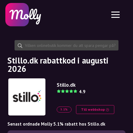
Plattform
Hudvård
Dela rabattkod
Funktioner
Hårvård
Jobb
Molly till iPhone och iPad
SE
Kontakt
Molly till Chrome
DK
Om oss
Molly till Android
EN
Samarbete
SE
Stillo.dk rabattkod i augusti
2026
NO
DE
Stillo.dk
4.9
NL
Till webbshop
5.1%
Senast ordnade Molly 5.1% rabatt hos Stillo.dk