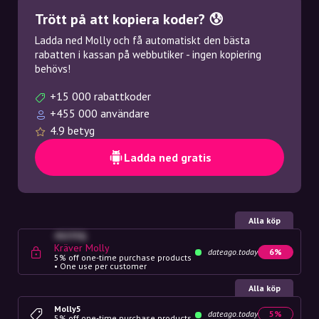
Trött på att kopiera koder? 😰
Ladda ned Molly och få automatiskt den bästa
rabatten i kassan på webbutiker - ingen kopiering
behövs!
+15 000 rabattkoder
+455 000 användare
4.9 betyg
Ladda ned gratis
Alla köp
4G23SQ
Kräver Molly
dateago.today
6%
5% off one-time purchase products
• One use per customer
Alla köp
Molly5
dateago.today
5%
5% off one-time purchase products