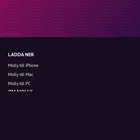
LADDA NER
Molly till iPhone
Molly till Mac
Molly till PC
OM MOLLY
Kontakt
Möt Molly och Co.
FAQ
Få rabattkoder direkt i inkorgen