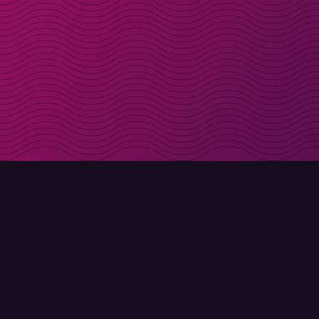
Få rabattkoder direk