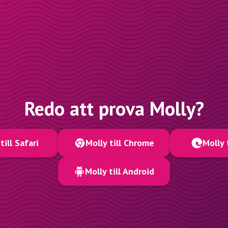
Redo att prova Molly?
till Safari
Molly till Chrome
Molly 
Molly till Android