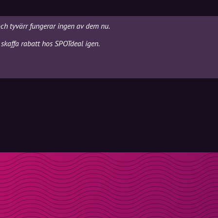
och tyvärr fungerar ingen av dem nu.
skaffa rabatt hos SPOTdeal igen.