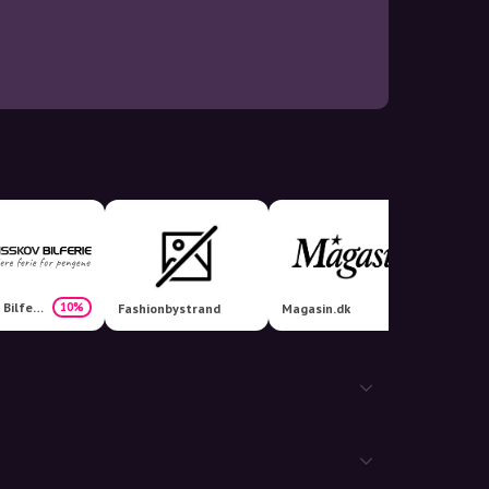
Risskov Bilferie
10%
Fashionbystrand
Magasin.dk
Viamaj