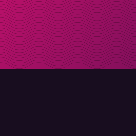
LADDA NER
OM MOLLY
Molly till iPhone
Kontakt
Molly till Mac
Möt Molly och Co.
Molly till PC
FAQ