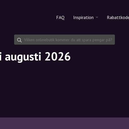
FAQ
Inspiration
Rabattkod
Alla produkter
Rabattko
Makeup
Dela rab
i augusti 2026
Hudvård
Hårvård