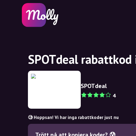
SPOTdeal rabattkod 
SPOTdeal
4
🧐 Hoppsan! Vi har inga rabattkoder just nu
Trött på att kopiera koder? 😰