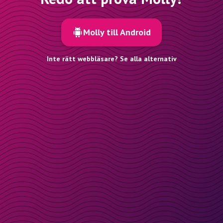
Molly till Android
Inte rätt webbläsare? Se alla alternativ