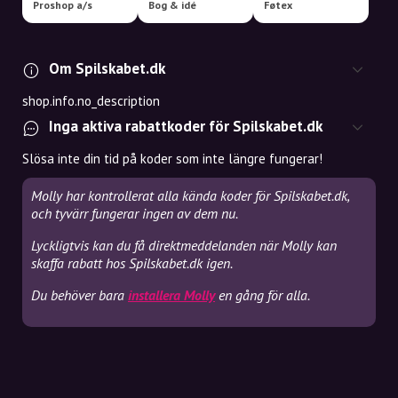
Proshop a/s
Bog & idé
Føtex
Om Spilskabet.dk
shop.info.no_description
Inga aktiva rabattkoder för Spilskabet.dk
Slösa inte din tid på koder som inte längre fungerar!
Molly har kontrollerat alla kända koder för Spilskabet.dk,
och tyvärr fungerar ingen av dem nu.
Lyckligtvis kan du få direktmeddelanden när Molly kan
skaffa rabatt hos Spilskabet.dk igen.
Du behöver bara
installera Molly
en gång för alla.