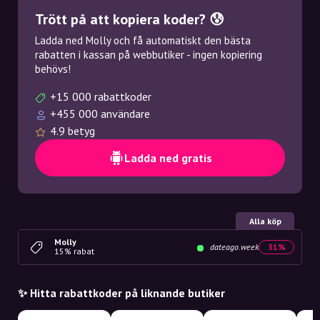
Trött på att kopiera koder? 😰
Ladda ned Molly och få automatiskt den bästa
rabatten i kassan på webbutiker - ingen kopiering
behövs!
+15 000 rabattkoder
+455 000 användare
4.9 betyg
Ladda ned gratis
Alla köp
Molly
dateago.week
31%
15% rabat
✨ Hitta rabattkoder på liknande butiker