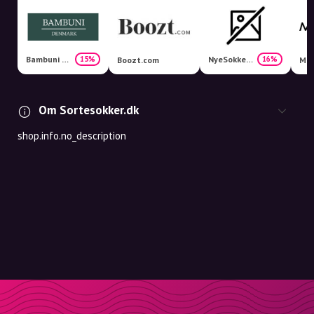
Bambuni Denmark
NyeSokker.dk
15%
16%
Boozt.com
Men
Om Sortesokker.dk
shop.info.no_description