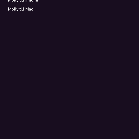
Molly till Mac
Molly till PC
OM MOLLY
Kontakt
Möt Molly och Co.
FAQ
Få rabattkoder direkt i inkorgen
Registrera