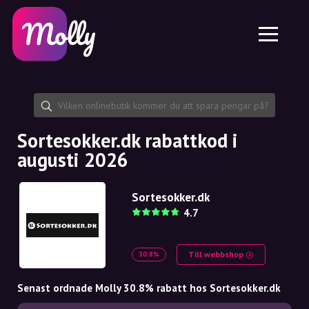
Plattform
Hudvård
Dela rabattkod
Funktioner
Hårvård
Jobb
Molly till iPhone och iPad
SE
Kontakt
Molly till Chrome
DK
Om oss
Molly till Android
EN
Samarbete
SE
Sortesokker.dk rabattkod i
augusti 2026
NO
DE
Sortesokker.dk
4.7
NL
Till webbshop
30.8%
Senast ordnade Molly 30.8% rabatt hos Sortesokker.dk