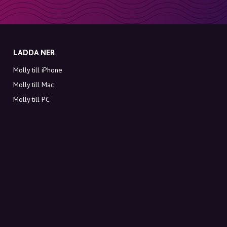
LADDA NER
Molly till iPhone
Molly till Mac
Molly till PC
OM MOLLY
Kontakt
Möt Molly och Co.
FAQ
Få rabattkoder direkt i inkorgen
Registrera