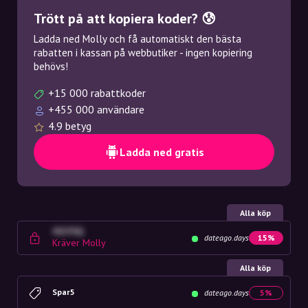
Trött på att kopiera koder? 😰
Ladda ned Molly och få automatiskt den bästa
rabatten i kassan på webbutiker - ingen kopiering
behövs!
+15 000 rabattkoder
+455 000 användare
4.9 betyg
Ladda ned gratis
Alla köp
4G23SQ
dateago.days
15%
Kräver Molly
Alla köp
Spar5
dateago.days
5%