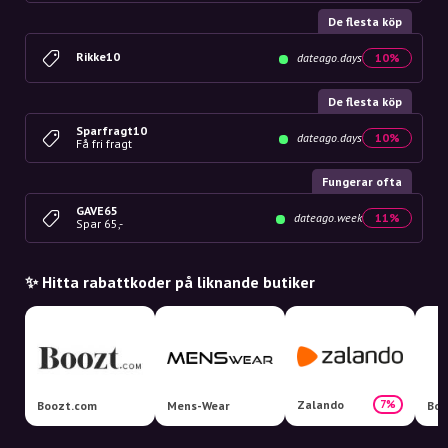
De flesta köp
Rikke10
dateago.days
10%
De flesta köp
Sparfragt10
dateago.days
10%
Få fri fragt
Fungerar ofta
GAVE65
dateago.week
11%
Spar 65,-
✨ Hitta rabattkoder på liknande butiker
Zalando
7%
Boozt.com
Mens-Wear
Boo