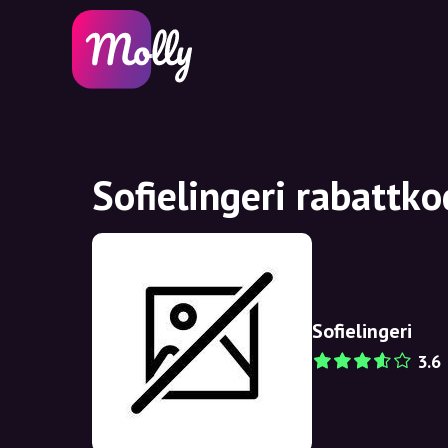
Sofielingeri rabattk
Sofielingeri
3.6