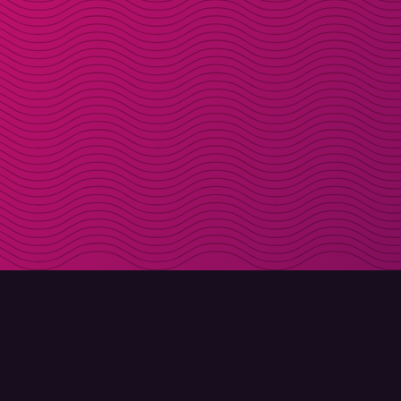
LADDA NER
OM MOLLY
Molly till iPhone
Kontakt
Molly till Mac
Möt Molly och Co.