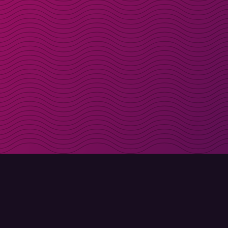
Få rabattkoder direk