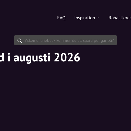
FAQ
Inspiration
Rabattkod
Alla produkter
Rabattko
Makeup
Dela rab
od i augusti 2026
Hudvård
Hårvård