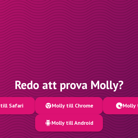
Redo att prova Molly?
till Safari
Molly till Chrome
Molly 
Molly till Android