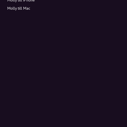
Molly till Mac
Molly till PC
OM MOLLY
Kontakt
Möt Molly och Co.
FAQ
Få rabattkoder direkt i inkorgen
Registrera