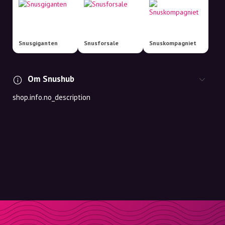
Snusgiganten
Snusforsale
Snuskompagniet
Om Snushub
shop.info.no_description