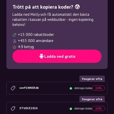
Trött på att kopiera koder? 😰
Ladda ned Molly och få automatiskt den bästa
rabatten i kassan på webbutiker - ingen kopiering
behövs!
+15 000 rabattkoder
+455 000 användare
4.9 betyg
Ladda ned gratis
Fungerar ofta
sovF1NNSRdk
dateago.today
18%
Fungerar ofta
STUDIZ2026
dateago.today
18%