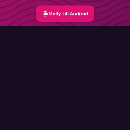
Molly till Android
Inte rätt webbläsare? Se alla alternativ