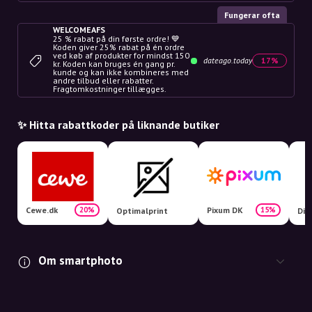
Fungerar ofta
WELCOMEAFS
25 % rabat på din første ordre! 💙
Koden giver 25% rabat på én ordre
ved køb af produkter for mindst 150
dateago.today
17%
kr. Koden kan bruges én gang pr.
kunde og kan ikke kombineres med
andre tilbud eller rabatter.
Fragtomkostninger tillægges.
✨ Hitta rabattkoder på liknande butiker
Cewe.dk
Pixum DK
20%
15%
Optimalprint
Din
Om smartphoto