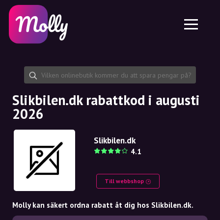
Plattform
Hudvård
Dela rabattkod
Funktioner
Hårvård
Jobb
Molly till iPhone och iPad
SE
Kontakt
Molly till Chrome
DK
Om oss
Molly till Android
EN
Samarbete
SE
Slikbilen.dk rabattkod i augusti
2026
NO
DE
Slikbilen.dk
4.1
NL
Till webbshop
Molly kan säkert ordna rabatt åt dig hos Slikbilen.dk.