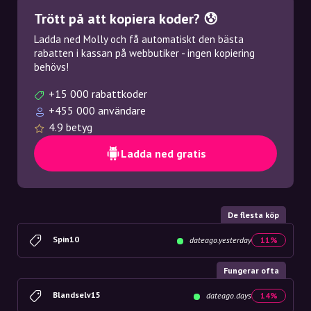
Trött på att kopiera koder? 😰
Ladda ned Molly och få automatiskt den bästa
rabatten i kassan på webbutiker - ingen kopiering
behövs!
+15 000 rabattkoder
+455 000 användare
4.9 betyg
Ladda ned gratis
De flesta köp
Spin10
dateago.yesterday
11%
Fungerar ofta
Blandselv15
dateago.days
14%