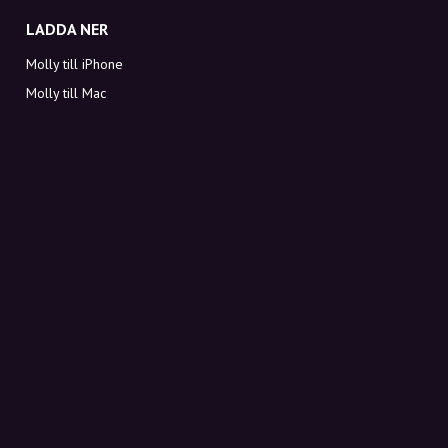
LADDA NER
Molly till iPhone
Molly till Mac
Molly till PC
OM MOLLY
Kontakt
Möt Molly och Co.
FAQ
Få rabattkoder direkt i inkorgen
Registrera