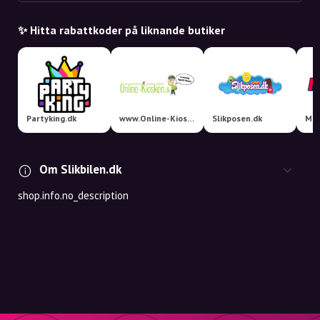
✨ Hitta rabattkoder på liknande butiker
Partyking.dk
www.Online-Kiosken.dk
Slikposen.dk
Mot
Om Slikbilen.dk
shop.info.no_description