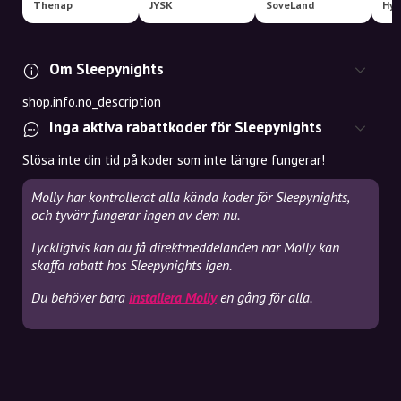
Thenap
JYSK
SoveLand
Hyg
Om Sleepynights
shop.info.no_description
Inga aktiva rabattkoder för Sleepynights
Slösa inte din tid på koder som inte längre fungerar!
Molly har kontrollerat alla kända koder för Sleepynights,
och tyvärr fungerar ingen av dem nu.
Lyckligtvis kan du få direktmeddelanden när Molly kan
skaffa rabatt hos Sleepynights igen.
Du behöver bara
installera Molly
en gång för alla.