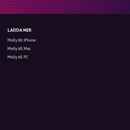
LADDA NER
Molly till iPhone
Molly till Mac
Molly till PC
OM MOLLY
Kontakt
Möt Molly och Co.
FAQ
Få rabattkoder direkt i inkorgen
Registrera