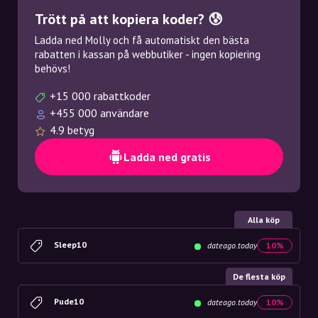
Trött på att kopiera koder? 😰
Ladda ned Molly och få automatiskt den bästa
rabatten i kassan på webbutiker - ingen kopiering
behövs!
+15 000 rabattkoder
+455 000 användare
4.9 betyg
Ladda ned gratis
Alla köp
Sleep10
dateago.today
10%
De flesta köp
Pude10
dateago.today
10%