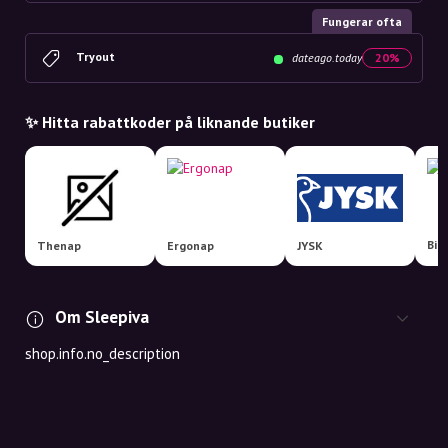
Fungerar ofta
Tryout
dateago.today
20%
✨ Hitta rabattkoder på liknande butiker
Thenap
Ergonap
JYSK
Om Sleepiva
shop.info.no_description