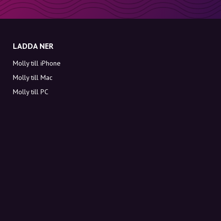
LADDA NER
Molly till iPhone
Molly till Mac
Molly till PC
OM MOLLY
Kontakt
Möt Molly och Co.
FAQ
Få rabattkoder direkt i inkorgen
Registrera