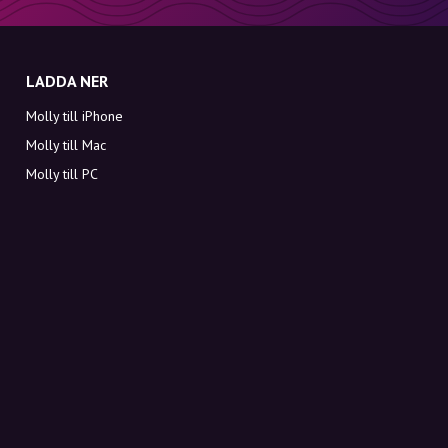
LADDA NER
Molly till iPhone
Molly till Mac
Molly till PC
OM MOLLY
Kontakt
Möt Molly och Co.
FAQ
Få rabattkoder direkt i inkorgen
Registrera