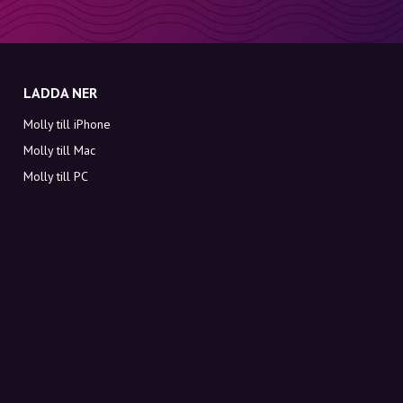
LADDA NER
Molly till iPhone
Molly till Mac
Molly till PC
OM MOLLY
Kontakt
Möt Molly och Co.
FAQ
Få rabattkoder direkt i inkorgen
Registrera