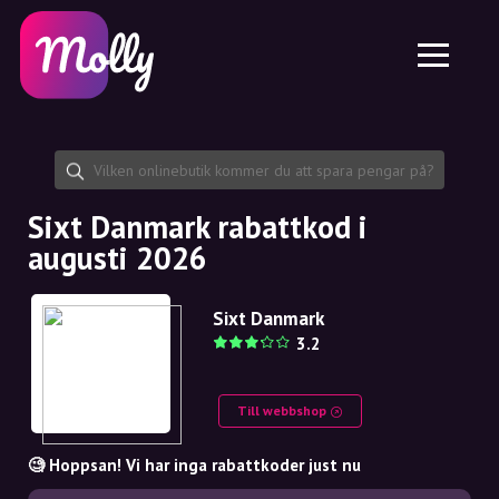
Plattform
Hudvård
Dela rabattkod
Funktioner
Hårvård
Jobb
Molly till iPhone och iPad
SE
Kontakt
Molly till Chrome
DK
Om oss
Molly till Android
EN
Samarbete
SE
Sixt Danmark rabattkod i
augusti 2026
NO
DE
Sixt Danmark
3.2
NL
Till webbshop
🧐 Hoppsan! Vi har inga rabattkoder just nu