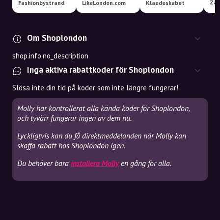
Zal
Fashionbystrand
LikeLondon.com
Klaedeskabet
Om Shoplondon
shop.info.no_description
Inga aktiva rabattkoder för Shoplondon
Slösa inte din tid på koder som inte längre fungerar!
Molly har kontrollerat alla kända koder för Shoplondon,
och tyvärr fungerar ingen av dem nu.
Lyckligtvis kan du få direktmeddelanden när Molly kan
skaffa rabatt hos Shoplondon igen.
Du behöver bara
installera Molly
en gång för alla.