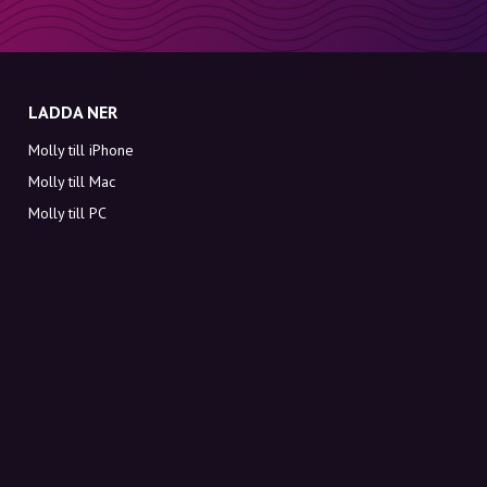
LADDA NER
Molly till iPhone
Molly till Mac
Molly till PC
OM MOLLY
Kontakt
Möt Molly och Co.
FAQ
Få rabattkoder direkt i inkorgen
Registrera