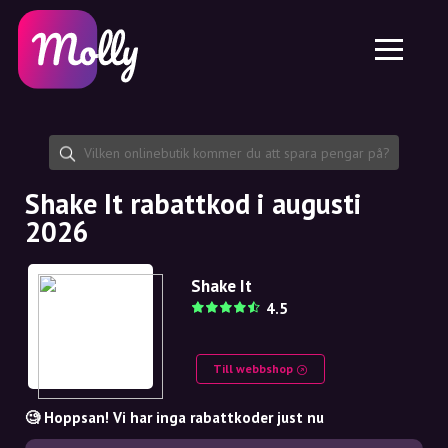
Plattform
Hudvård
Dela rabattkod
Funktioner
Hårvård
Jobb
Molly till iPhone och iPad
SE
Kontakt
Molly till Chrome
DK
Om oss
Molly till Android
EN
Samarbete
SE
Shake It rabattkod i augusti
2026
NO
DE
Shake It
4.5
NL
Till webbshop
🧐 Hoppsan! Vi har inga rabattkoder just nu