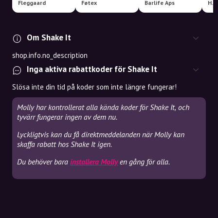
Fleggaard
Føtex
Barlife Aps
H.J
Om Shake It
shop.info.no_description
Inga aktiva rabattkoder för Shake It
Slösa inte din tid på koder som inte längre fungerar!
Molly har kontrollerat alla kända koder för Shake It, och
tyvärr fungerar ingen av dem nu.
Lyckligtvis kan du få direktmeddelanden när Molly kan
skaffa rabatt hos Shake It igen.
Du behöver bara
installera Molly
en gång för alla.