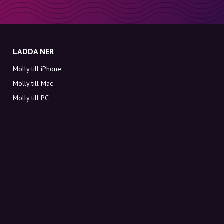
LADDA NER
Molly till iPhone
Molly till Mac
Molly till PC
OM MOLLY
Kontakt
Möt Molly och Co.
FAQ
Få rabattkoder direkt i inkorgen
Registrera