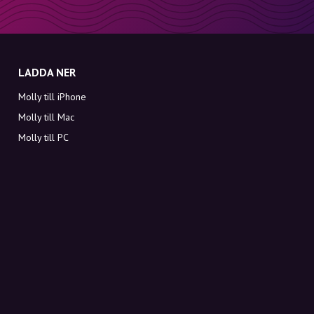
LADDA NER
Molly till iPhone
Molly till Mac
Molly till PC
OM MOLLY
Kontakt
Möt Molly och Co.
FAQ
Få rabattkoder direkt i inkorgen
Registrera