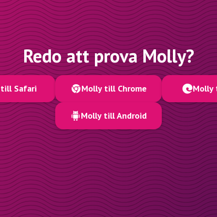
Redo att prova Molly?
till Safari
Molly till Chrome
Molly 
Molly till Android