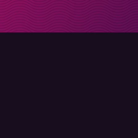
Få rabattkoder direk