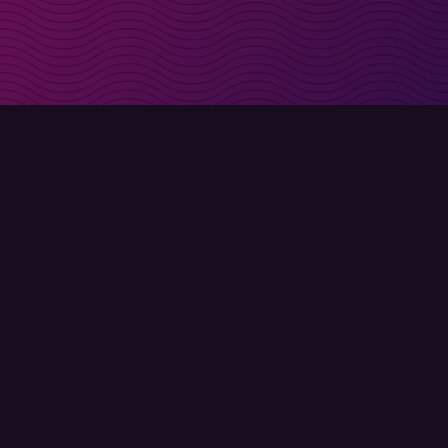
t i inkorgen
Registrera
Användarvillkor
Integritetspolicy