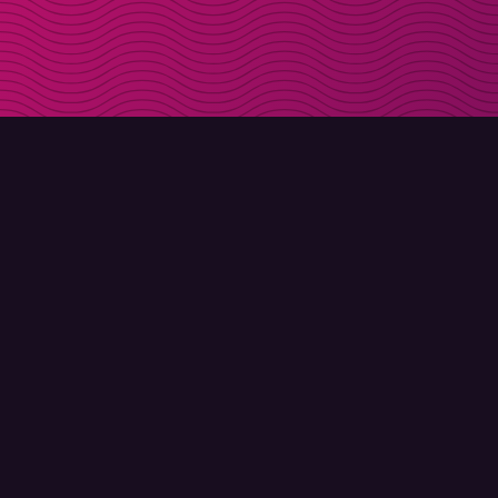
LADDA NER
OM MOLLY
Molly till iPhone
Kontakt
Molly till Mac
Möt Molly och Co.
Molly till PC
FAQ
© Molly 2026 - Alla rättigheter förbehållna