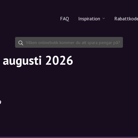
FAQ
Inspiration
Rabattkod
Alla produkter
Rabattko
Makeup
Dela rab
i augusti 2026
Hudvård
Hårvård
9