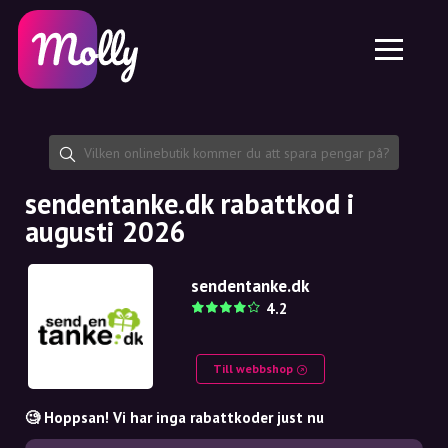
Plattform
Hudvård
Dela rabattkod
Funktioner
Hårvård
Jobb
Molly till iPhone och iPad
SE
Kontakt
Molly till Chrome
DK
Om oss
Molly till Android
EN
Samarbete
SE
sendentanke.dk rabattkod i
augusti 2026
NO
DE
sendentanke.dk
4.2
NL
Till webbshop
🧐 Hoppsan! Vi har inga rabattkoder just nu