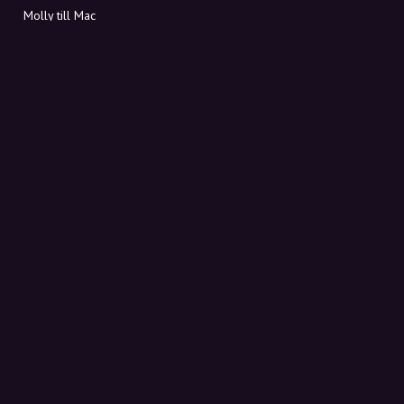
Molly till Mac
Molly till PC
OM MOLLY
Kontakt
Möt Molly och Co.
FAQ
Få rabattkoder direkt i inkorgen
Registrera