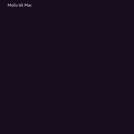
Molly till Mac
Molly till PC
OM MOLLY
Kontakt
Möt Molly och Co.
FAQ
Få rabattkoder direkt i inkorgen
Registrera