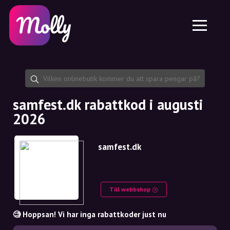
Plattform
Hudvård
Dela rabattkod
Funktioner
Hårvård
Jobb
Molly till iPhone och iPad
SE
Kontakt
Molly till Chrome
DK
Om oss
Molly till Android
EN
Samarbete
SE
samfest.dk rabattkod i augusti
2026
NO
DE
samfest.dk
NL
Till webbshop
🧐 Hoppsan! Vi har inga rabattkoder just nu