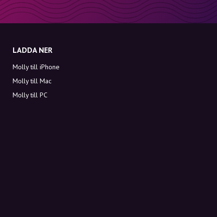
LADDA NER
Molly till iPhone
Molly till Mac
Molly till PC
OM MOLLY
Kontakt
Möt Molly och Co.
FAQ
Få rabattkoder direkt i inkorgen
Registrera