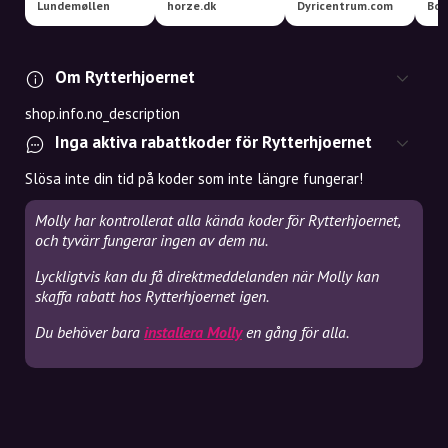
Lundemøllen
horze.dk
Dyricentrum.com
Bot
Om Rytterhjoernet
shop.info.no_description
Inga aktiva rabattkoder för Rytterhjoernet
Slösa inte din tid på koder som inte längre fungerar!
Molly har kontrollerat alla kända koder för Rytterhjoernet,
och tyvärr fungerar ingen av dem nu.
Lyckligtvis kan du få direktmeddelanden när Molly kan
skaffa rabatt hos Rytterhjoernet igen.
Du behöver bara
installera Molly
en gång för alla.