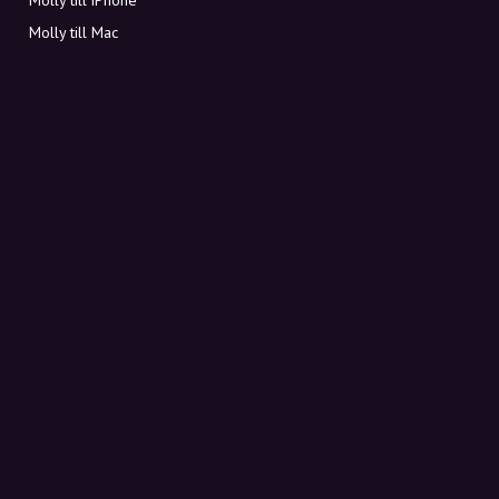
Molly till Mac
Molly till PC
OM MOLLY
Kontakt
Möt Molly och Co.
FAQ
Få rabattkoder direkt i inkorgen
Registrera