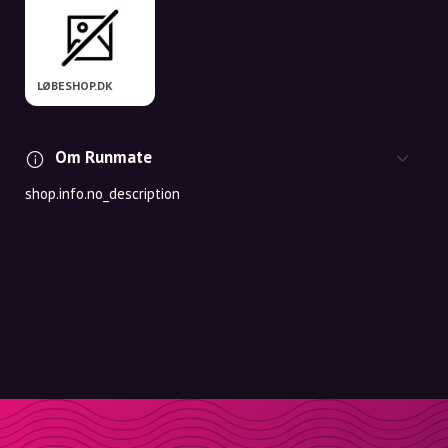
LØBESHOP.DK
Om Runmate
shop.info.no_description