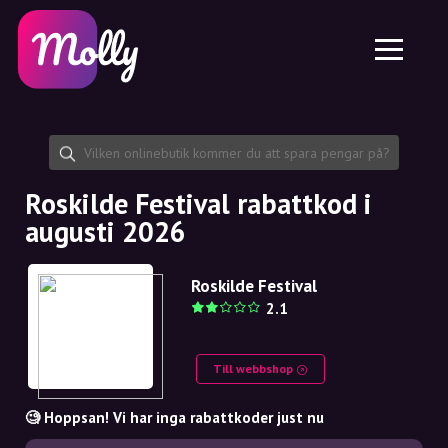
Plattform
Hudvård
Dela rabattkod
Funktioner
Hårvård
Jobb
Molly till iPhone och iPad
SE
Kontakt
Molly till Chrome
DK
Om oss
Molly till Android
EN
Samarbete
SE
Roskilde Festival rabattkod i
augusti 2026
NO
DE
Roskilde Festival
2.1
NL
Till webbshop
🧐 Hoppsan! Vi har inga rabattkoder just nu