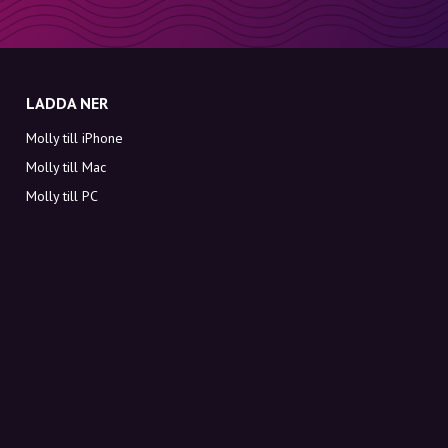
LADDA NER
Molly till iPhone
Molly till Mac
Molly till PC
OM MOLLY
Kontakt
Möt Molly och Co.
FAQ
Få rabattkoder direkt i inkorgen
Registrera