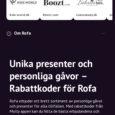
Kids-world.dk
Boozt.com
Luksusbaby.dk
www
Om Rofa
Unika presenter och
personliga gåvor –
Rabattkoder för Rofa
Rofa erbjuder ett brett sortiment av personliga gåvor
och presenter för alla tillfällen. Med rabattkoder från
Molly appen kan du hitta de bästa erbjudandena och