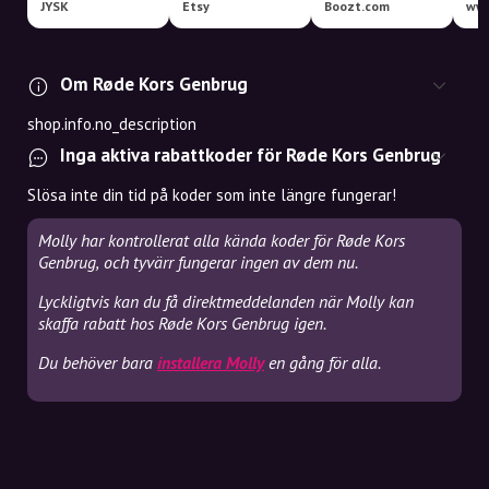
JYSK
Etsy
Boozt.com
www
Om Røde Kors Genbrug
shop.info.no_description
Inga aktiva rabattkoder för Røde Kors Genbrug
Slösa inte din tid på koder som inte längre fungerar!
Molly har kontrollerat alla kända koder för Røde Kors
Genbrug, och tyvärr fungerar ingen av dem nu.
Lyckligtvis kan du få direktmeddelanden när Molly kan
skaffa rabatt hos Røde Kors Genbrug igen.
Du behöver bara
installera Molly
en gång för alla.