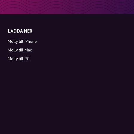
LADDA NER
Molly till iPhone
Molly till Mac
Molly till PC
OM MOLLY
Kontakt
Möt Molly och Co.
FAQ
Få rabattkoder direkt i inkorgen
Registrera