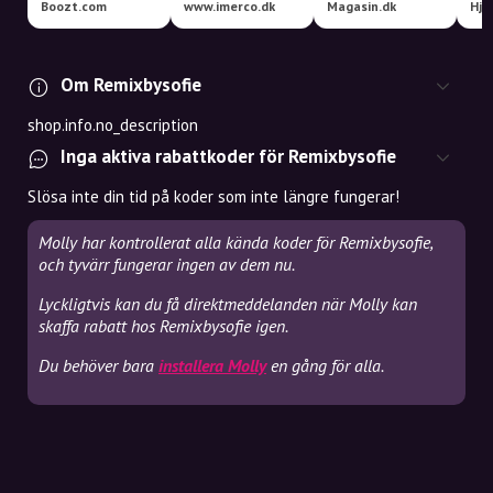
Boozt.com
www.imerco.dk
Magasin.dk
Hje
Om Remixbysofie
shop.info.no_description
Inga aktiva rabattkoder för Remixbysofie
Slösa inte din tid på koder som inte längre fungerar!
Molly har kontrollerat alla kända koder för Remixbysofie,
och tyvärr fungerar ingen av dem nu.
Lyckligtvis kan du få direktmeddelanden när Molly kan
skaffa rabatt hos Remixbysofie igen.
Du behöver bara
installera Molly
en gång för alla.