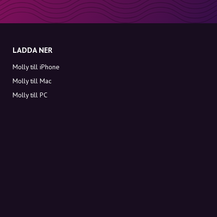
LADDA NER
Molly till iPhone
Molly till Mac
Molly till PC
OM MOLLY
Kontakt
Möt Molly och Co.
FAQ
Få rabattkoder direkt i inkorgen
Registrera