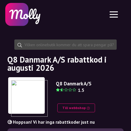
Plattform
Hudvård
Dela rabattkod
Funktioner
Hårvård
Jobb
Molly till iPhone och iPad
SE
Kontakt
Molly till Chrome
DK
Om oss
Molly till Android
EN
Samarbete
SE
Q8 Danmark A/S rabattkod i
augusti 2026
NO
DE
Q8 Danmark A/S
1.5
NL
Till webbshop
🧐 Hoppsan! Vi har inga rabattkoder just nu