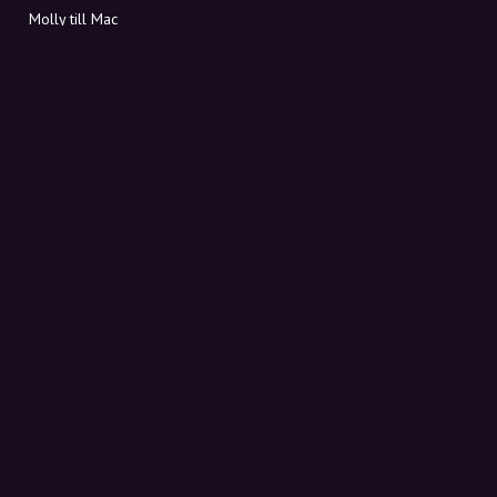
Molly till Mac
Molly till PC
OM MOLLY
Kontakt
Möt Molly och Co.
FAQ
Få rabattkoder direkt i inkorgen
Registrera