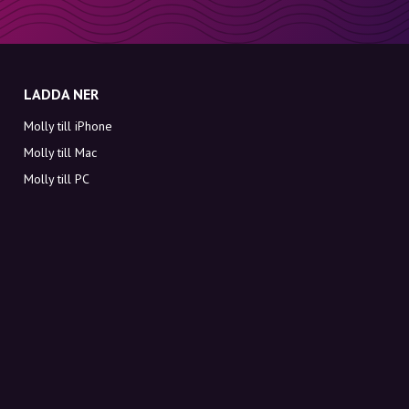
LADDA NER
Molly till iPhone
Molly till Mac
Molly till PC
OM MOLLY
Kontakt
Möt Molly och Co.
FAQ
Få rabattkoder direkt i inkorgen
Registrera