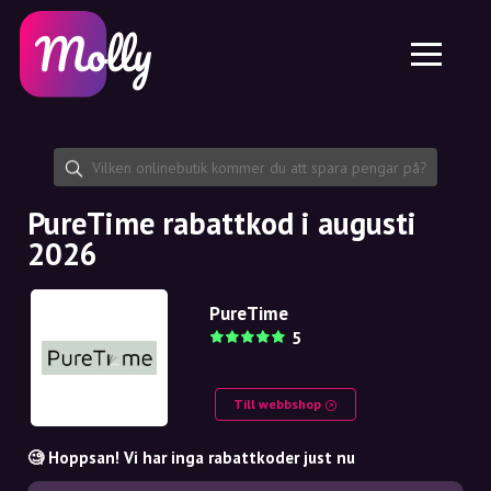
Plattform
Hudvård
Dela rabattkod
Funktioner
Hårvård
Jobb
Molly till iPhone och iPad
SE
Kontakt
Molly till Chrome
DK
Om oss
Molly till Android
EN
Samarbete
SE
PureTime rabattkod i augusti
2026
NO
DE
PureTime
5
NL
Till webbshop
🧐 Hoppsan! Vi har inga rabattkoder just nu