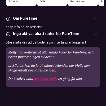
SILVAN
JYSK
Boozt.com
Pla
Om PureTime
shop.info.no_description
Inga aktiva rabattkoder för PureTime
Slösa inte din tid på koder som inte längre fungerar!
Molly har kontrollerat alla kända koder för PureTime, och
tyvärr fungerar ingen av dem nu.
Lyckligtvis kan du få direktmeddelanden när Molly kan
skaffa rabatt hos PureTime igen.
Du behöver bara
installera Molly
en gång för alla.