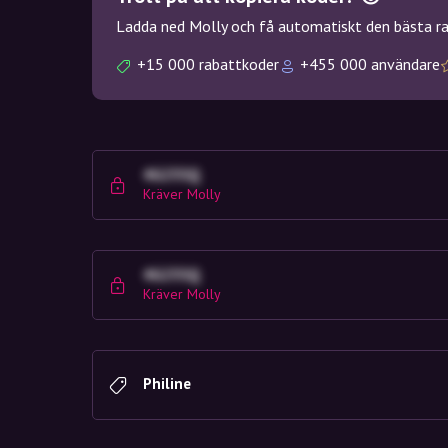
Ladda ned Molly och få automatiskt den bästa rab
+15 000 rabattkoder
+455 000 användare
4G23SQ
Kräver Molly
4G23SQ
Kräver Molly
Philine