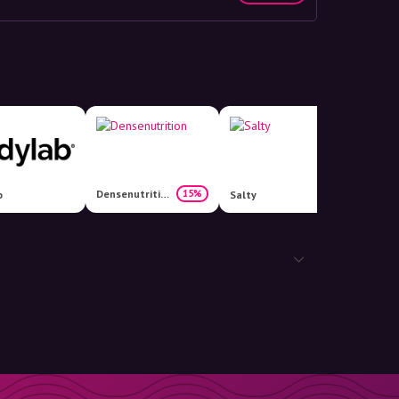
Densenutrition
15%
b
Salty