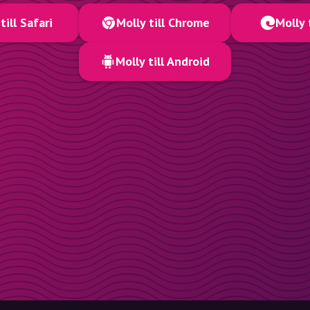
till Safari
Molly till Chrome
Molly 
Molly till Android