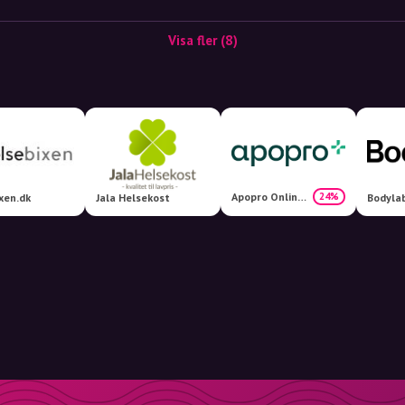
Visa fler (8)
Apopro Online Apotek
24%
xen.dk
Jala Helsekost
Bodyla