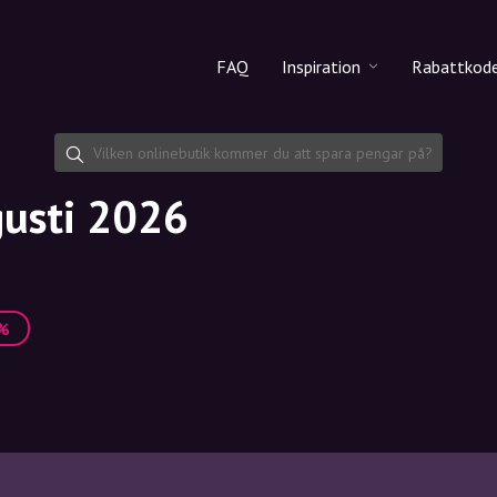
FAQ
Inspiration
Rabattkod
Alla produkter
Rabattko
Makeup
Dela rab
gusti 2026
Hudvård
Hårvård
2%