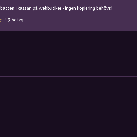
atten i kassan på webbutiker - ingen kopiering behövs!
4.9 betyg