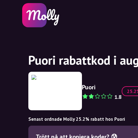
Puori rabattkod i au
Puori
25.
1.8
Senast ordnade Molly 25.2% rabatt hos Puori
Trött på att kopiera koder? 😰