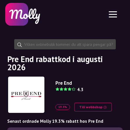
Plattform
Hudvård
Dela rabattkod
Funktioner
Hårvård
Jobb
Molly till iPhone och iPad
SE
Kontakt
Molly till Chrome
DK
Om oss
Molly till Android
EN
Samarbete
SE
Pre End rabattkod i augusti
2026
NO
DE
Pre End
4.3
NL
Till webbshop
19.3%
Senast ordnade Molly 19.3% rabatt hos Pre End