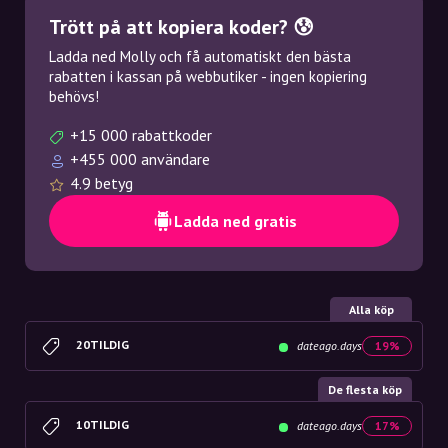
Trött på att kopiera koder? 😰
Ladda ned Molly och få automatiskt den bästa
rabatten i kassan på webbutiker - ingen kopiering
behövs!
+15 000 rabattkoder
+455 000 användare
4.9 betyg
Ladda ned gratis
Alla köp
20TILDIG
dateago.days
19%
De flesta köp
10TILDIG
dateago.days
17%