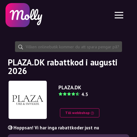
Plattform
Hudvård
Dela rabattkod
Funktioner
Hårvård
Jobb
Molly till iPhone och iPad
SE
Kontakt
Molly till Chrome
DK
Om oss
Molly till Android
EN
Samarbete
SE
PLAZA.DK rabattkod i augusti
2026
NO
DE
PLAZA.DK
4.5
NL
Till webbshop
🧐 Hoppsan! Vi har inga rabattkoder just nu