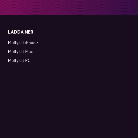
LADDA NER
Molly till iPhone
Molly till Mac
Molly till PC
OM MOLLY
Kontakt
Möt Molly och Co.
FAQ
Få rabattkoder direkt i inkorgen
Registrera