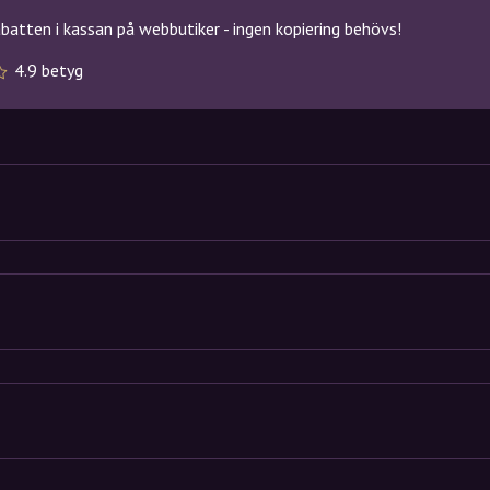
atten i kassan på webbutiker - ingen kopiering behövs!
4.9 betyg