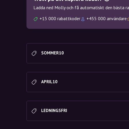
Ladda ned Molly och få automatiskt den bästa rab
+15 000 rabattkoder
+455 000 användare
SOMMER10
APRIL10
LEDNINGSFRI