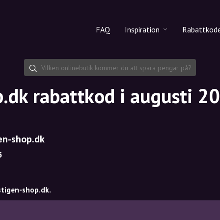
FAQ
Inspiration
Rabattkod
Alla produkter
Rabattko
Makeup
Dela rab
.dk rabattkod i augusti 2
Hudvård
Hårvård
en-shop.dk
3
stigen-shop.dk.