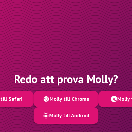
Redo att prova Molly?
till Safari
Molly till Chrome
Molly 
Molly till Android