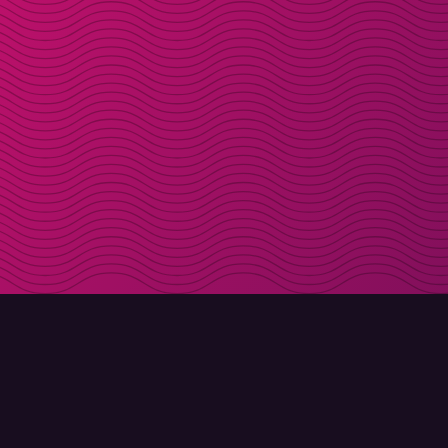
LADDA NER
OM MOLLY
Molly till iPhone
Kontakt
Molly till Mac
Möt Molly och Co.