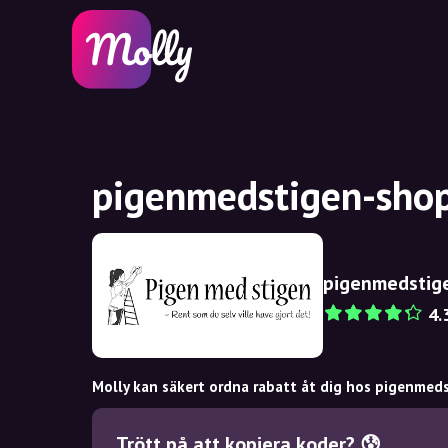
pigenmedstigen-shop
pigenmedstig
4.
Molly kan säkert ordna rabatt åt dig hos pigenmed
Trött på att kopiera koder? 😰