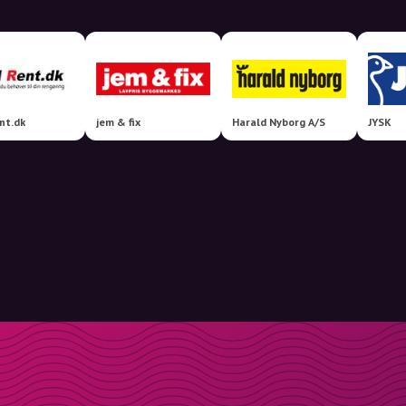
nt.dk
jem & fix
Harald Nyborg A/S
JYSK