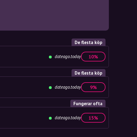
De flesta köp
dateago.today
10%
De flesta köp
dateago.today
9%
Fungerar ofta
dateago.today
15%