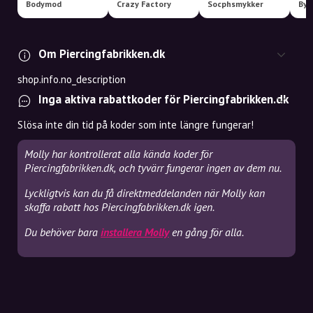
Bodymod
Crazy Factory
Socphsmykker
Byc
Om Piercingfabrikken.dk
shop.info.no_description
Inga aktiva rabattkoder för Piercingfabrikken.dk
Slösa inte din tid på koder som inte längre fungerar!
Molly har kontrollerat alla kända koder för
Piercingfabrikken.dk, och tyvärr fungerar ingen av dem nu.
Lyckligtvis kan du få direktmeddelanden när Molly kan
skaffa rabatt hos Piercingfabrikken.dk igen.
Du behöver bara
installera Molly
en gång för alla.