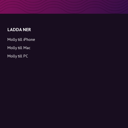
LADDA NER
Molly till iPhone
Molly till Mac
Molly till PC
OM MOLLY
Kontakt
Möt Molly och Co.
FAQ
Få rabattkoder direkt i inkorgen
Registrera