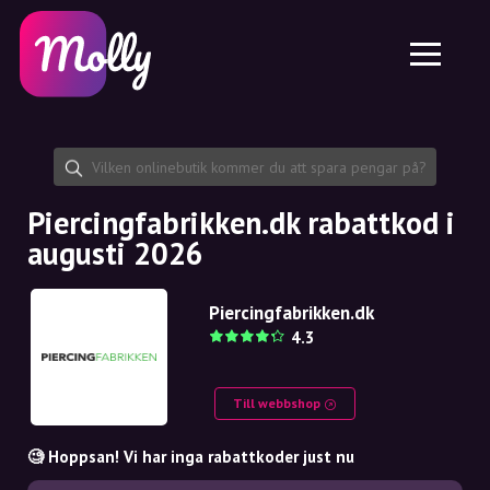
Plattform
Hudvård
Dela rabattkod
Funktioner
Hårvård
Jobb
Molly till iPhone och iPad
SE
Kontakt
Molly till Chrome
DK
Om oss
Molly till Android
EN
Samarbete
SE
Piercingfabrikken.dk rabattkod i
augusti 2026
NO
DE
Piercingfabrikken.dk
4.3
NL
Till webbshop
🧐 Hoppsan! Vi har inga rabattkoder just nu