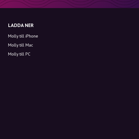
LADDA NER
Molly till iPhone
Molly till Mac
Molly till PC
OM MOLLY
Kontakt
Möt Molly och Co.
FAQ
Få rabattkoder direkt i inkorgen
Registrera