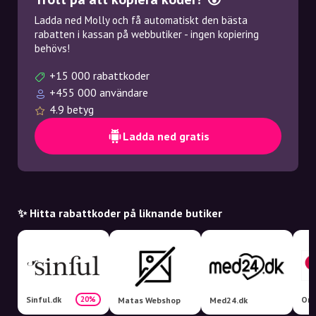
Ladda ned Molly och få automatiskt den bästa
rabatten i kassan på webbutiker - ingen kopiering
behövs!
+15 000 rabattkoder
+455 000 användare
4.9 betyg
Ladda ned gratis
✨ Hitta rabattkoder på liknande butiker
Sinful.dk
Ori
20%
Matas Webshop
Med24.dk