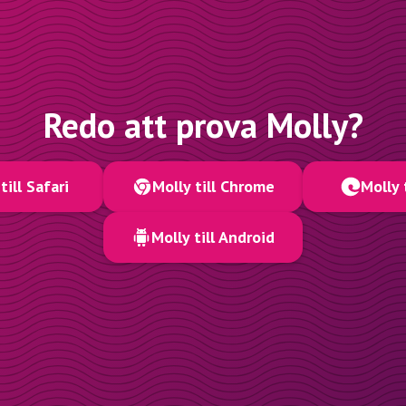
Redo att prova Molly?
till Safari
Molly till Chrome
Molly 
Molly till Android