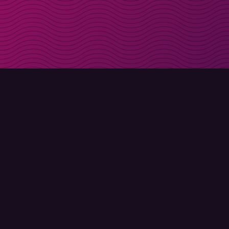
Få rabattkoder direk