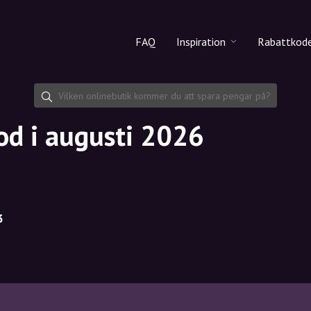
FAQ
Inspiration
Rabattkod
Alla produkter
Rabattko
Makeup
Dela rab
od i augusti 2026
Hudvård
Hårvård
3