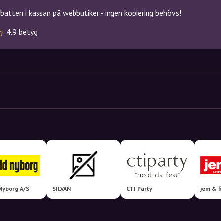
atten i kassan på webbutiker - ingen kopiering behövs!
4.9 betyg
Nyborg A/S
SILVAN
CTI Party
jem & f