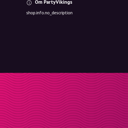
Om PartyVikings
shop.info.no_description