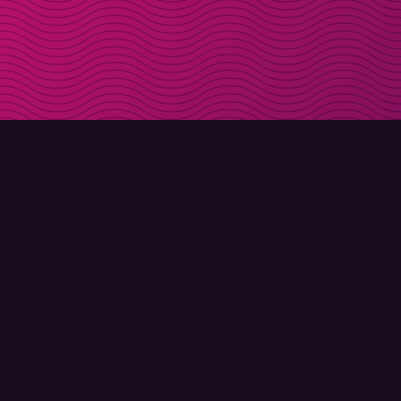
LADDA NER
OM MOLLY
Molly till iPhone
Kontakt
Molly till Mac
Möt Molly och Co.
Molly till PC
FAQ