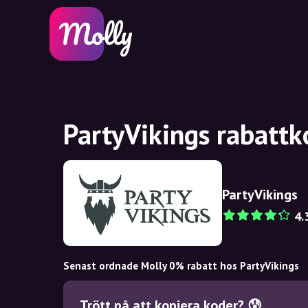
PartyVikings rabattk
PartyVikings
4.
Senast ordnade Molly 0% rabatt hos PartyVikings
Trött på att kopiera koder? 😰