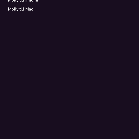
Molly till Mac
Molly till PC
OM MOLLY
Kontakt
Möt Molly och Co.
FAQ
Få rabattkoder direkt i inkorgen
Registrera