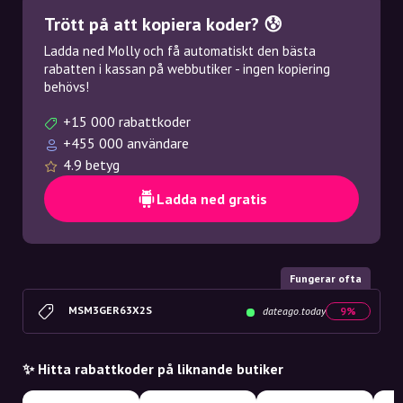
Trött på att kopiera koder? 😰
Ladda ned Molly och få automatiskt den bästa
rabatten i kassan på webbutiker - ingen kopiering
behövs!
+15 000 rabattkoder
+455 000 användare
4.9 betyg
Ladda ned gratis
Fungerar ofta
MSM3GER63X2S
dateago.today
9%
✨ Hitta rabattkoder på liknande butiker