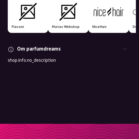
Flaconi
Matas Webshop
NiceHair
Del
Om parfumdreams
shop.info.no_description