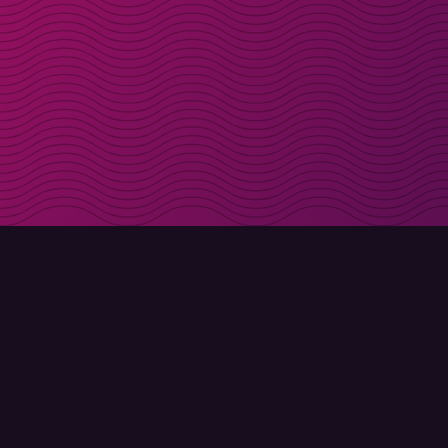
Få rabattkoder direk