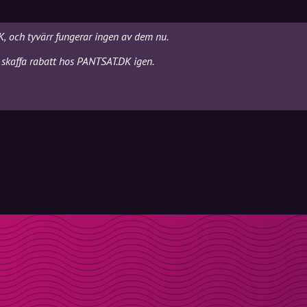
K, och tyvärr fungerar ingen av dem nu.
 skaffa rabatt hos PANTSAT.DK igen.