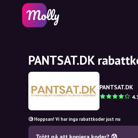
PANTSAT.DK rabattko
PANTSAT.DK
4.
🧐 Hoppsan! Vi har inga rabattkoder just nu
Trött på att kopiera koder? 😰