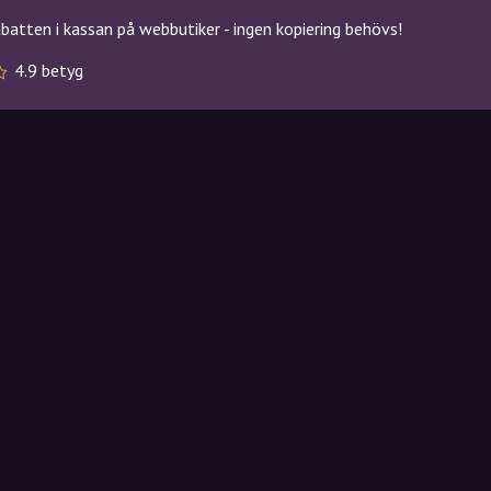
atten i kassan på webbutiker - ingen kopiering behövs!
4.9 betyg