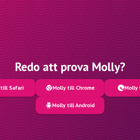
Redo att prova Molly?
till Safari
Molly till Chrome
Molly 
Molly till Android