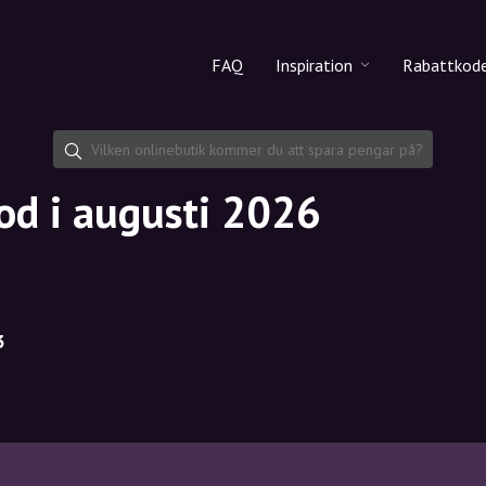
FAQ
Inspiration
Rabattkod
Alla produkter
Rabattko
Makeup
Dela rab
d i augusti 2026
Hudvård
Hårvård
3