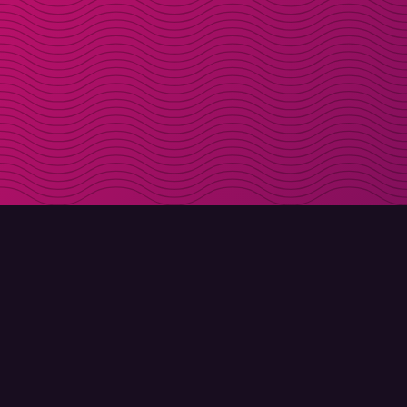
LADDA NER
OM MOLLY
Molly till iPhone
Kontakt
Molly till Mac
Möt Molly och Co.
Molly till PC
FAQ