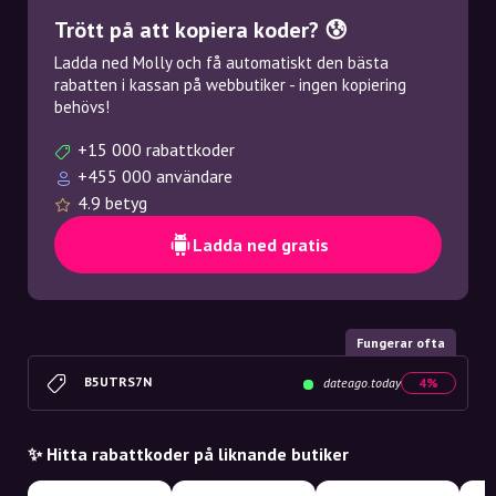
Trött på att kopiera koder? 😰
Ladda ned Molly och få automatiskt den bästa
rabatten i kassan på webbutiker - ingen kopiering
behövs!
+15 000 rabattkoder
+455 000 användare
4.9 betyg
Ladda ned gratis
Fungerar ofta
B5UTRS7N
dateago.today
4%
✨ Hitta rabattkoder på liknande butiker