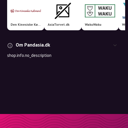
Den Kinesiske Købmand
AsiaTorvet.dk
WakuWaku
Wor
Om Pandasia.dk
shop.info.no_description