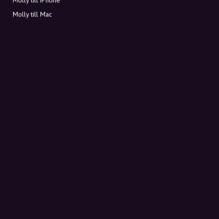
Molly till Mac
Molly till PC
OM MOLLY
Kontakt
Möt Molly och Co.
FAQ
Få rabattkoder direkt i inkorgen
Registrera