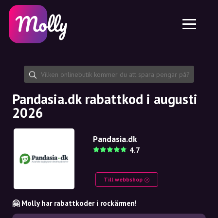
Plattform
Hudvård
Dela rabattkod
Funktioner
Hårvård
Jobb
Molly till iPhone och iPad
SE
Kontakt
Molly till Chrome
DK
Om oss
Molly till Android
EN
Samarbete
SE
Pandasia.dk rabattkod i augusti
2026
NO
DE
Pandasia.dk
4.7
NL
Till webbshop
🤗 Molly har rabattkoder i rockärmen!