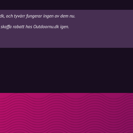
dk, och tyvärr fungerar ingen av dem nu.
 skaffa rabatt hos Outdoornu.dk igen.