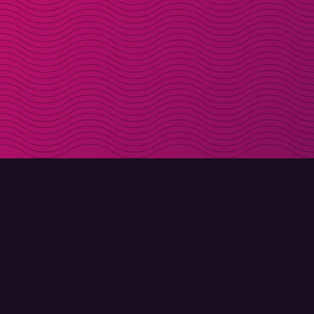
LADDA NER
OM MOLLY
Molly till iPhone
Kontakt
Molly till Mac
Möt Molly och Co.
Molly till PC
FAQ