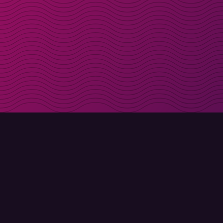
Få rabattkoder direk