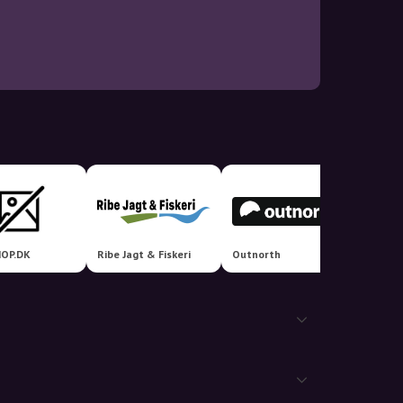
OP.DK
Ribe Jagt & Fiskeri
Outnorth
Green 