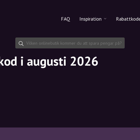
FAQ
Inspiration
Rabattkod
Alla produkter
Rabattko
Makeup
Dela rab
kod i augusti 2026
Hudvård
Hårvård