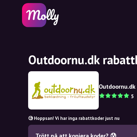
Outdoornu.dk rabatt
Outdoornu.dk
5
🧐 Hoppsan! Vi har inga rabattkoder just nu
Trött på att kopiera koder? 😰