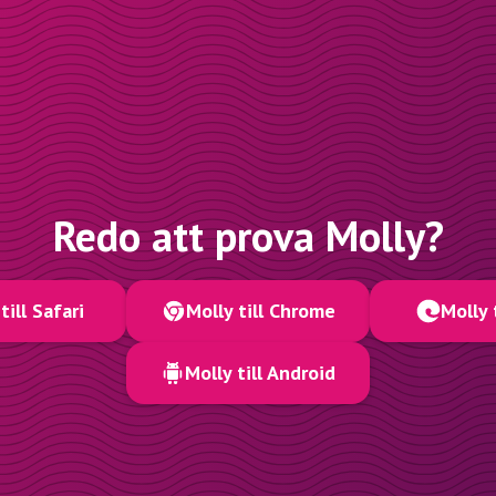
Redo att prova Molly?
till Safari
Molly till Chrome
Molly 
Molly till Android