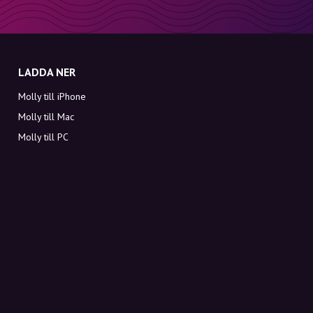
LADDA NER
Molly till iPhone
Molly till Mac
Molly till PC
OM MOLLY
Kontakt
Möt Molly och Co.
FAQ
Få rabattkoder direkt i inkorgen
Registrera