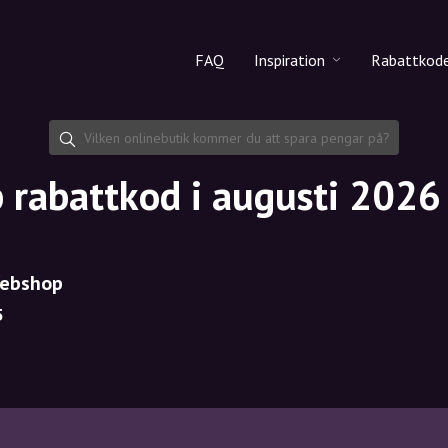
FAQ
Inspiration
Rabattkod
Alla produkter
Rabattko
Makeup
Dela rab
rabattkod i augusti 2026
Hudvård
Hårvård
Webshop
5