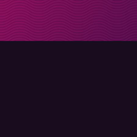
Få rabattkoder direk