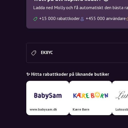
Ladda ned Molly och få automatiskt den bästa rab
+15 000 rabattkoder
+455 000 användare
EK8YC
✨ Hitta rabattkoder på liknande butiker
www.babysam.dk
Kære Børn
Luksusb