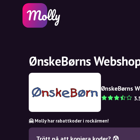
ØnskeBørns Webshop 
ØnskeBørns 
3.
🤗 Molly har rabattkoder i rockärmen!
Trött på att kopiera koder? 😰