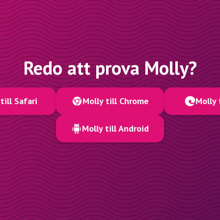
Redo att prova Molly?
till Safari
Molly till Chrome
Molly 
Molly till Android