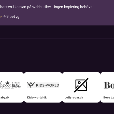
atten i kassan på webbutiker - ingen kopiering behövs!
4.9 betyg
aby.dk
Kids-world.dk
Jollyroom.dk
Boozt.