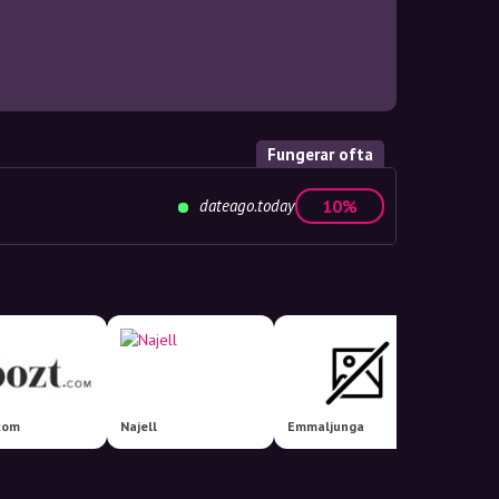
Fungerar ofta
dateago.today
10%
com
Najell
Emmaljunga
Matas