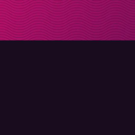
LADDA NER
OM MOLLY
Molly till iPhone
Kontakt
Molly till Mac
Möt Molly och Co.
Molly till PC
FAQ